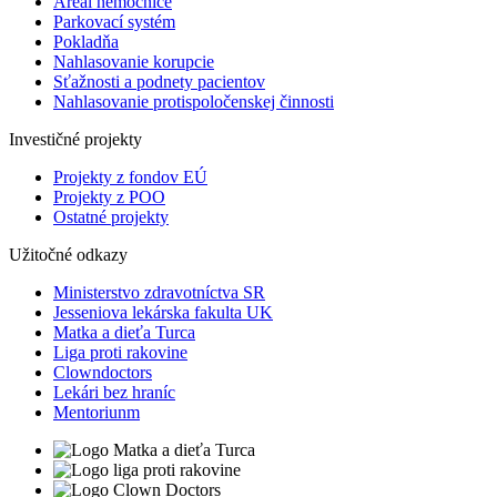
Areál nemocnice
Parkovací systém
Pokladňa
Nahlasovanie korupcie
Sťažnosti a podnety pacientov
Nahlasovanie protispoločenskej činnosti
Investičné projekty
Projekty z fondov EÚ
Projekty z POO
Ostatné projekty
Užitočné odkazy
Ministerstvo zdravotníctva SR
Jesseniova lekárska fakulta UK
Matka a dieťa Turca
Liga proti rakovine
Clowndoctors
Lekári bez hraníc
Mentoriunm