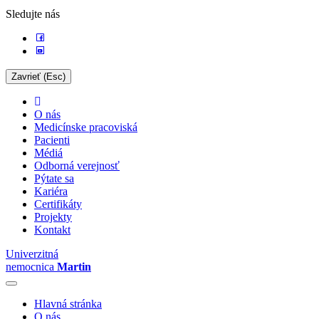
Sledujte nás
Zavrieť (Esc)
O nás
Medicínske pracoviská
Pacienti
Médiá
Odborná verejnosť
Pýtate sa
Kariéra
Certifikáty
Projekty
Kontakt
Univerzitná
nemocnica
Martin
Hlavná stránka
O nás