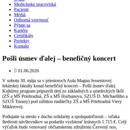
Medicínske pracoviská
Pacienti
Médiá
Odborná verejnosť
Pýtate sa
Kariéra
Certifikáty
Projekty
Kontakt
Pošli úsmev ďalej – benefičný koncert
01.06.2026
V sobotu 30. mája sa v priestoroch Aula Magna Jesseniovej
lekárskej fakulty konal benefičný koncert – Pošli úsmev ďalej.
Kultúrny program pripravili deti zo základných a umeleckých škôl
(ZŠ a MŠ Priehradná, ZŠ a MŠ Hurbanova, SZUŠ D. Michaelliho a
SZUŠ Turany) pod záštitou riaditeľky ZŠ a MŠ Priehradná Viery
Miklerovej.
Podujatie sa nieslo v duchu solidarity a spolupatričnosti – vďaka
štedrosti návštevníkov sa podarilo vyzbierať krásnych 1 715 €. Celý
výťažok bude venovaný občianskemu združeniu Červený nos,