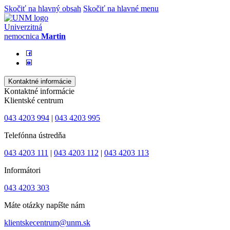
Skočiť na hlavný obsah
Skočiť na hlavné menu
Univerzitná
nemocnica
Martin
Kontaktné informácie
Kontaktné informácie
Klientské centrum
043 4203 994
|
043 4203 995
Telefónna ústredňa
043 4203 111
|
043 4203 112
|
043 4203 113
Informátori
043 4203 303
Máte otázky napíšte nám
klientskecentrum@unm.sk