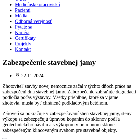
Medicínske pracoviská
Pacienti
Médiá
Odborná verejnosť
Pýtate sa
Kariéra
Certifikáty
Projekty
Kontakt
Zabezpečenie stavebnej jamy
22.11.2024
Zhotoviteľ stavby novej nemocnice začal v týchto dňoch práce na
zabezpečení dna stavebnej jamy. Zabezpečenie zabraňuje degradácii
podložia počas výstavby. Všetky priehlbne, ktoré sa v jame
zhotovia, musia byť chránené podkladovým betónom.
Zároveň sa pokračuje v zabezpečovaní stien stavebnej jamy, steny
výkopu sa zabezpečujú úpravou kopaním do sklonov podľa
geotechnického návrhu a s výkopom v potrebnom sklone
zabezpečeným klincovaným svahom pre stavebné objekty.