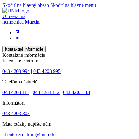
Skočiť na hlavný obsah
Skočiť na hlavné menu
Univerzitná
nemocnica
Martin
Kontaktné informácie
Kontaktné informácie
Klientské centrum
043 4203 994
|
043 4203 995
Telefónna ústredňa
043 4203 111
|
043 4203 112
|
043 4203 113
Informátori
043 4203 303
Máte otázky napíšte nám
klientskecentrum@unm.sk