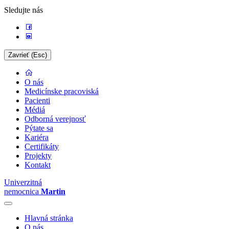
Sledujte nás
Zavrieť (Esc)
O nás
Medicínske pracoviská
Pacienti
Médiá
Odborná verejnosť
Pýtate sa
Kariéra
Certifikáty
Projekty
Kontakt
Univerzitná
nemocnica
Martin
Hlavná stránka
O nás