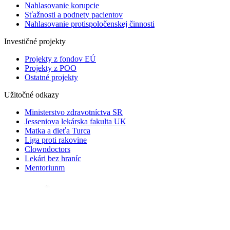
Nahlasovanie korupcie
Sťažnosti a podnety pacientov
Nahlasovanie protispoločenskej činnosti
Investičné projekty
Projekty z fondov EÚ
Projekty z POO
Ostatné projekty
Užitočné odkazy
Ministerstvo zdravotníctva SR
Jesseniova lekárska fakulta UK
Matka a dieťa Turca
Liga proti rakovine
Clowndoctors
Lekári bez hraníc
Mentoriunm