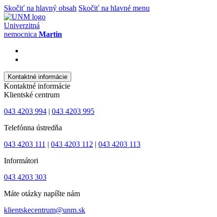
Skočiť na hlavný obsah
Skočiť na hlavné menu
Univerzitná
nemocnica
Martin
Kontaktné informácie
Kontaktné informácie
Klientské centrum
043 4203 994
|
043 4203 995
Telefónna ústredňa
043 4203 111
|
043 4203 112
|
043 4203 113
Informátori
043 4203 303
Máte otázky napíšte nám
klientskecentrum@unm.sk