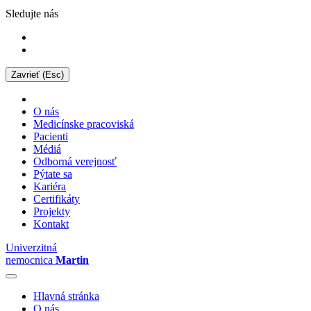
Sledujte nás
Zavrieť (Esc)
O nás
Medicínske pracoviská
Pacienti
Médiá
Odborná verejnosť
Pýtate sa
Kariéra
Certifikáty
Projekty
Kontakt
Univerzitná
nemocnica
Martin
Hlavná stránka
O nás