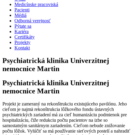
Medicínske pracoviská
Pacienti
Médiá
Odborná verejnosť
Pýtate sa
Kariéra
Certifikáty
Projekty
Kontakt
Psychiatrická klinika Univerzitnej
nemocnice Martin
Psychiatrická klinika Univerzitnej
nemocnice Martin
Projekt je zameraný na rekonštrukciu existujúceho pavilónu. Jeho
cieľom je najmä rekonštrukcia lôžkového fondu ústavných
psychiatrických zariadení má za cieľ humanizáciu podmienok pre
hospitalizáciu, čiže redukciu počtu pacientov na izbe so
samostatným sanitárnym zariadením. Cieľom nebude znižovanie
počtu lôžok. Vylúčiť sa má používanie sieťových postelí a nahradiť