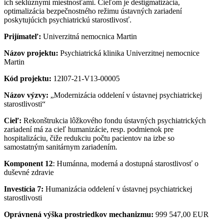
ich seklúznymi miestnosťami. Cieľom je destigmatizácia,
optimalizácia bezpečnostného režimu ústavných zariadení
poskytujúcich psychiatrickú starostlivosť.
Prijímateľ:
Univerzitná nemocnica Martin
Názov projektu:
Psychiatrická klinika Univerzitnej nemocnice
Martin
Kód projektu:
12I07-21-V13-00005
Názov výzvy:
„Modernizácia oddelení v ústavnej psychiatrickej
starostlivosti“
Cieľ:
Rekonštrukcia lôžkového fondu ústavných psychiatrických
zariadení má za cieľ humanizácie, resp. podmienok pre
hospitalizáciu, čiže redukciu počtu pacientov na izbe so
samostatným sanitárnym zariadením.
Komponent
12
: Humánna, moderná a dostupná starostlivosť o
duševné zdravie
Investícia 7:
Humanizácia oddelení v ústavnej psychiatrickej
starostlivosti
Oprávnená výška prostriedkov mechanizmu:
999 547,00 EUR