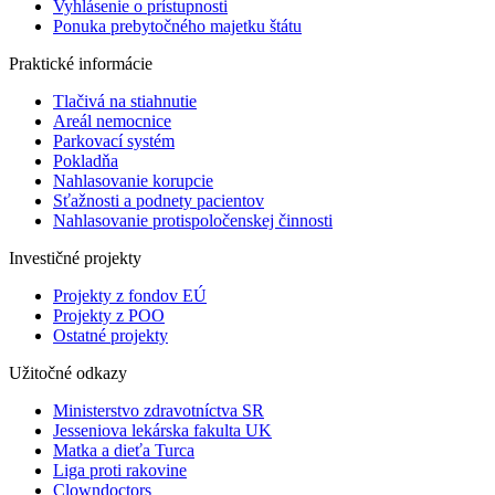
Vyhlásenie o prístupnosti
Ponuka prebytočného majetku štátu
Praktické informácie
Tlačivá na stiahnutie
Areál nemocnice
Parkovací systém
Pokladňa
Nahlasovanie korupcie
Sťažnosti a podnety pacientov
Nahlasovanie protispoločenskej činnosti
Investičné projekty
Projekty z fondov EÚ
Projekty z POO
Ostatné projekty
Užitočné odkazy
Ministerstvo zdravotníctva SR
Jesseniova lekárska fakulta UK
Matka a dieťa Turca
Liga proti rakovine
Clowndoctors