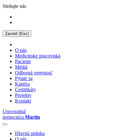
Sledujte nás
Zavrieť (Esc)
O nás
Medicínske pracoviská
Pacienti
Médiá
Odborná verejnosť
Pýtate sa
Kariéra
Certifikáty
Projekty
Kontakt
Univerzitná
nemocnica
Martin
Hlavná stránka
O nás