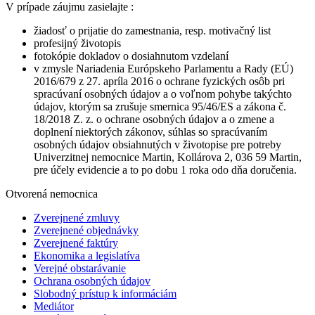
V prípade záujmu zasielajte
:
žiadosť o prijatie do zamestnania, resp. motivačný list
profesijný životopis
fotokópie dokladov o dosiahnutom vzdelaní
v zmysle Nariadenia Európskeho Parlamentu a Rady (EÚ)
2016/679 z 27. apríla 2016 o ochrane fyzických osôb pri
spracúvaní osobných údajov a o voľnom pohybe takýchto
údajov, ktorým sa zrušuje smernica 95/46/ES a zákona č.
18/2018 Z. z. o ochrane osobných údajov a o zmene a
doplnení niektorých zákonov, súhlas so spracúvaním
osobných údajov obsiahnutých v životopise pre potreby
Univerzitnej nemocnice Martin, Kollárova 2, 036 59 Martin,
pre účely evidencie a to po dobu 1 roka odo dňa doručenia.
Otvorená nemocnica
Zverejnené zmluvy
Zverejnené objednávky
Zverejnené faktúry
Ekonomika a legislatíva
Verejné obstarávanie
Ochrana osobných údajov
Slobodný prístup k informáciám
Mediátor