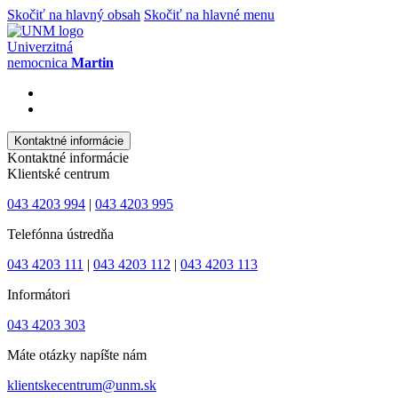
Skočiť na hlavný obsah
Skočiť na hlavné menu
Univerzitná
nemocnica
Martin
Kontaktné informácie
Kontaktné informácie
Klientské centrum
043 4203 994
|
043 4203 995
Telefónna ústredňa
043 4203 111
|
043 4203 112
|
043 4203 113
Informátori
043 4203 303
Máte otázky napíšte nám
klientskecentrum@unm.sk