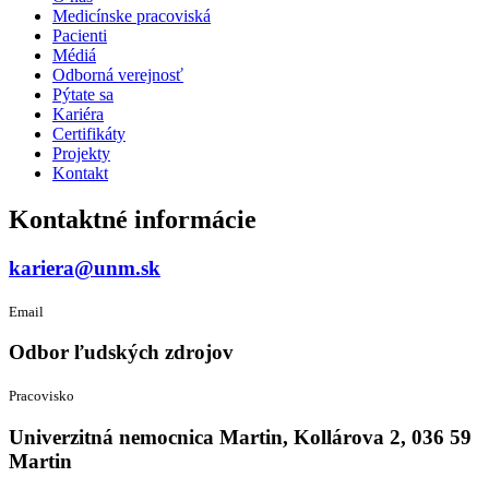
Medicínske pracoviská
Pacienti
Médiá
Odborná verejnosť
Pýtate sa
Kariéra
Certifikáty
Projekty
Kontakt
Kontaktné informácie
kariera@unm.sk
Email
Odbor ľudských zdrojov
Pracovisko
Univerzitná nemocnica Martin, Kollárova 2, 036 59
Martin