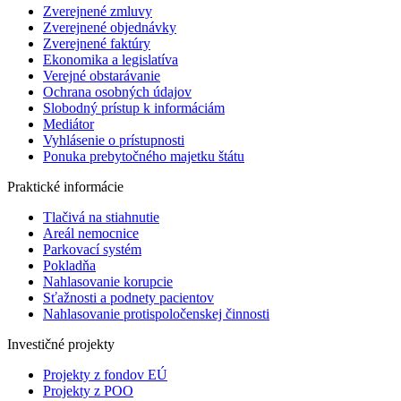
Zverejnené zmluvy
Zverejnené objednávky
Zverejnené faktúry
Ekonomika a legislatíva
Verejné obstarávanie
Ochrana osobných údajov
Slobodný prístup k informáciám
Mediátor
Vyhlásenie o prístupnosti
Ponuka prebytočného majetku štátu
Praktické informácie
Tlačivá na stiahnutie
Areál nemocnice
Parkovací systém
Pokladňa
Nahlasovanie korupcie
Sťažnosti a podnety pacientov
Nahlasovanie protispoločenskej činnosti
Investičné projekty
Projekty z fondov EÚ
Projekty z POO