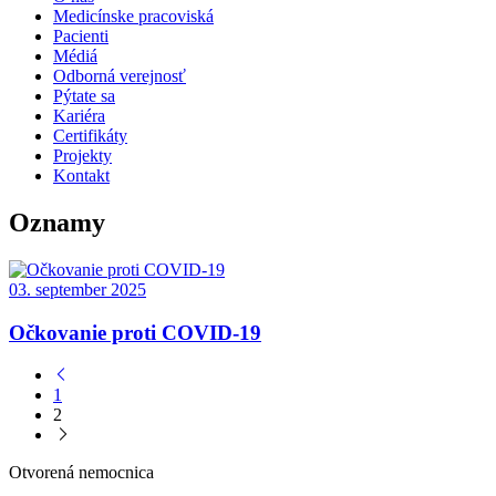
Medicínske pracoviská
Pacienti
Médiá
Odborná verejnosť
Pýtate sa
Kariéra
Certifikáty
Projekty
Kontakt
Oznamy
03. september 2025
Očkovanie proti COVID-19
1
2
Otvorená nemocnica