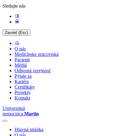
Sledujte nás
Zavrieť (Esc)
O nás
Medicínske pracoviská
Pacienti
Médiá
Odborná verejnosť
Pýtate sa
Kariéra
Certifikáty
Projekty
Kontakt
Univerzitná
nemocnica
Martin
Hlavná stránka
O nás