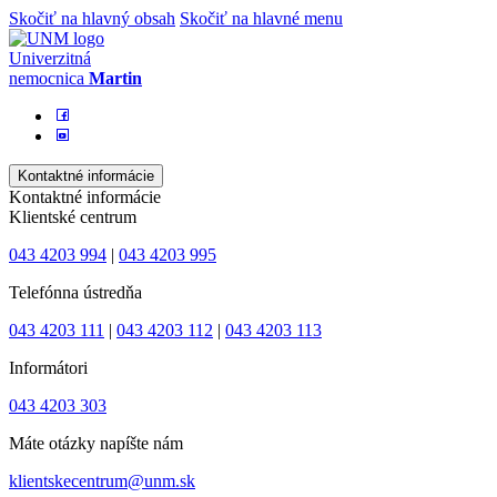
Skočiť na hlavný obsah
Skočiť na hlavné menu
Univerzitná
nemocnica
Martin
Kontaktné informácie
Kontaktné informácie
Klientské centrum
043 4203 994
|
043 4203 995
Telefónna ústredňa
043 4203 111
|
043 4203 112
|
043 4203 113
Informátori
043 4203 303
Máte otázky napíšte nám
klientskecentrum@unm.sk