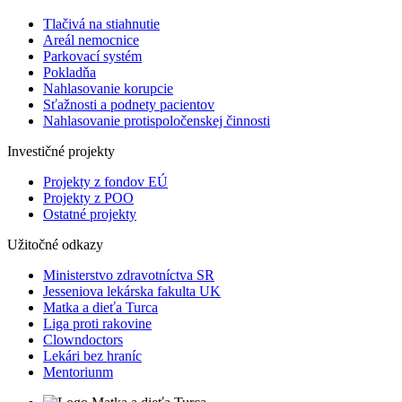
Tlačivá na stiahnutie
Areál nemocnice
Parkovací systém
Pokladňa
Nahlasovanie korupcie
Sťažnosti a podnety pacientov
Nahlasovanie protispoločenskej činnosti
Investičné projekty
Projekty z fondov EÚ
Projekty z POO
Ostatné projekty
Užitočné odkazy
Ministerstvo zdravotníctva SR
Jesseniova lekárska fakulta UK
Matka a dieťa Turca
Liga proti rakovine
Clowndoctors
Lekári bez hraníc
Mentoriunm