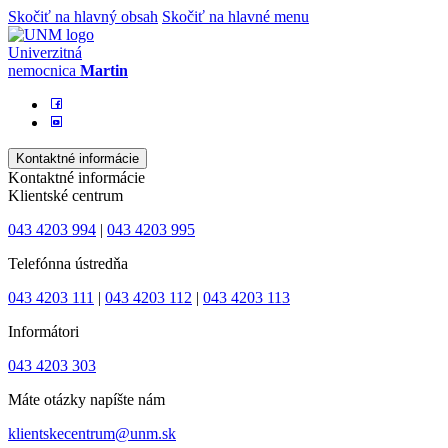
Skočiť na hlavný obsah
Skočiť na hlavné menu
Univerzitná
nemocnica
Martin
Kontaktné informácie
Kontaktné informácie
Klientské centrum
043 4203 994
|
043 4203 995
Telefónna ústredňa
043 4203 111
|
043 4203 112
|
043 4203 113
Informátori
043 4203 303
Máte otázky napíšte nám
klientskecentrum@unm.sk