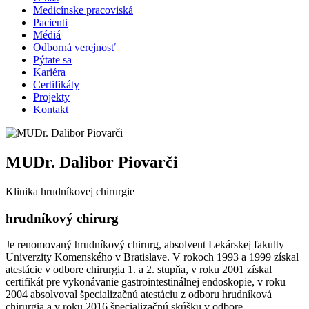
Medicínske pracoviská
Pacienti
Médiá
Odborná verejnosť
Pýtate sa
Kariéra
Certifikáty
Projekty
Kontakt
MUDr. Dalibor Piovarči
Klinika hrudníkovej chirurgie
hrudníkový chirurg
Je renomovaný hrudníkový chirurg, absolvent Lekárskej fakulty
Univerzity Komenského v Bratislave. V rokoch 1993 a 1999 získal
atestácie v odbore chirurgia 1. a 2. stupňa, v roku 2001 získal
certifikát pre vykonávanie gastrointestinálnej endoskopie, v roku
2004 absolvoval špecializačnú atestáciu z odboru hrudníková
chirurgia a v roku 2016 špecializačnú skúšku v odbore