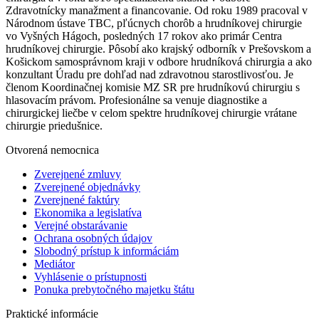
Zdravotnícky manažment a financovanie. Od roku 1989 pracoval v
Národnom ústave TBC, pľúcnych chorôb a hrudníkovej chirurgie
vo Vyšných Hágoch, posledných 17 rokov ako primár Centra
hrudníkovej chirurgie. Pôsobí ako krajský odborník v Prešovskom a
Košickom samosprávnom kraji v odbore hrudníková chirurgia a ako
konzultant Úradu pre dohľad nad zdravotnou starostlivosťou. Je
členom Koordinačnej komisie MZ SR pre hrudníkovú chirurgiu s
hlasovacím právom. Profesionálne sa venuje diagnostike a
chirurgickej liečbe v celom spektre hrudníkovej chirurgie vrátane
chirurgie priedušnice.
Otvorená nemocnica
Zverejnené zmluvy
Zverejnené objednávky
Zverejnené faktúry
Ekonomika a legislatíva
Verejné obstarávanie
Ochrana osobných údajov
Slobodný prístup k informáciám
Mediátor
Vyhlásenie o prístupnosti
Ponuka prebytočného majetku štátu
Praktické informácie