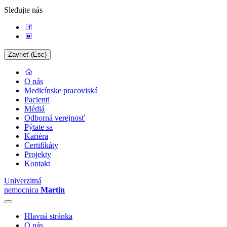
Sledujte nás
Zavrieť (Esc)
O nás
Medicínske pracoviská
Pacienti
Médiá
Odborná verejnosť
Pýtate sa
Kariéra
Certifikáty
Projekty
Kontakt
Univerzitná
nemocnica
Martin
Hlavná stránka
O nás