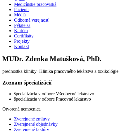
Medicínske pracoviská
Pacienti
Médiá
Odborná verejnosť
Pýtate sa
Kariéra
Certifikáty
Projekty
Kontakt
MUDr. Zdenka Matušková, PhD.
prednostka kliniky- Klinika pracovného lekárstva a toxikológie
Zoznam špecializácií
špecializácia v odbore Všeobecné lekárstvo
špecializácia v odbore Pracovné lekárstvo
Otvorená nemocnica
Zverejnené zmluvy
Zverejnené objednávky
Zverejnené faktúry