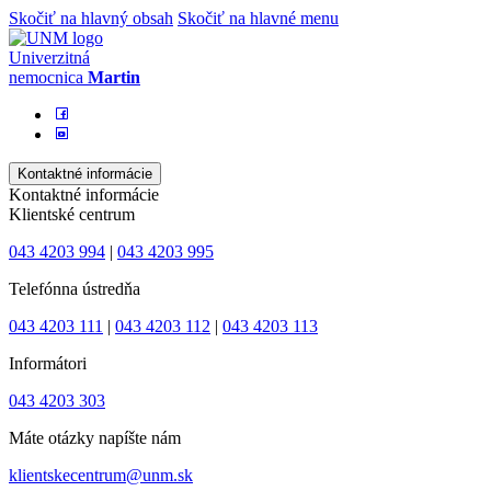
Skočiť na hlavný obsah
Skočiť na hlavné menu
Univerzitná
nemocnica
Martin
Kontaktné informácie
Kontaktné informácie
Klientské centrum
043 4203 994
|
043 4203 995
Telefónna ústredňa
043 4203 111
|
043 4203 112
|
043 4203 113
Informátori
043 4203 303
Máte otázky napíšte nám
klientskecentrum@unm.sk