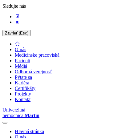
Sledujte nás
Zavrieť (Esc)
O nás
Medicínske pracoviská
Pacienti
Médiá
Odborná verejnosť
Pýtate sa
Kariéra
Certifikáty
Projekty
Kontakt
Univerzitná
nemocnica
Martin
Hlavná stránka
O nás