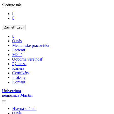
Sledujte nás
Zavrieť (Esc)
O nás
Medicínske pracoviská
Pacienti
Médiá
Odborná verejnosť
Pýtate sa
Kariéra
Certifikáty
Projekty
Kontakt
Univerzitná
nemocnica
Martin
Hlavná stránka
O nás