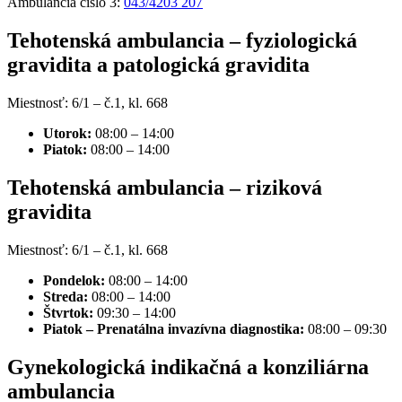
Ambulancia číslo 3:
043/4203 207
Tehotenská ambulancia – fyziologická
gravidita a patologická gravidita
Miestnosť: 6/1 – č.1, kl. 668
Utorok:
08:00
–
14:00
Piatok:
08:00
–
14:00
Tehotenská ambulancia – riziková
gravidita
Miestnosť: 6/1 – č.1, kl. 668
Pondelok:
08:00
–
14:00
Streda:
08:00
–
14:00
Štvrtok:
09:30
–
14:00
Piatok – Prenatálna invazívna diagnostika:
08:00
–
09:30
Gynekologická indikačná a konziliárna
ambulancia