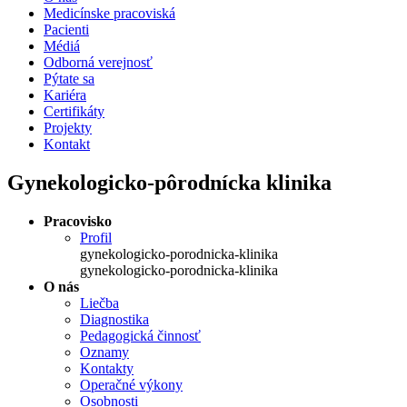
Medicínske pracoviská
Pacienti
Médiá
Odborná verejnosť
Pýtate sa
Kariéra
Certifikáty
Projekty
Kontakt
Gynekologicko-pôrodnícka klinika
Pracovisko
Profil
gynekologicko-porodnicka-klinika
gynekologicko-porodnicka-klinika
O nás
Liečba
Diagnostika
Pedagogická činnosť
Oznamy
Kontakty
Operačné výkony
Osobnosti