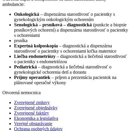
ambulancie:
Onkologická
– dispenzárna starostlivosť o pacientky s
gynekologickým onkologickým ochorením
Senologická – prsníková – diagnostická
(punkcie a biopsie
prsníkových ochorení) a dispenzárna starostlivosť o pacientky
s ochoreniami
prsníka
Expertná kolposkopia
– diagnostická a dispenzárna
starostlivosť o pacientky s ochoreniami krčka maternice
Liečba endometriózy
– diagnostická a liečebná starostlivosť
o pacientky s endometriózou
Pediatrická
– diagnostická a liečebná starostlivosť o
gynekologické ochorenia detí a dorastu
Príjmy operantiek
– príjem a prezentácia pacientok na
plánované operačné výkony
Otvorená nemocnica
Zverejnené zmluvy
Zverejnené objednávky
Zverejnené faktúry
Ekonomika a legislatíva
Verejné obstarávanie
Ochrana osobných údajov