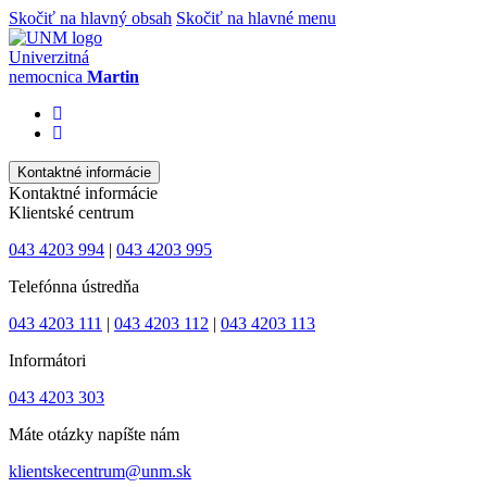
Skočiť na hlavný obsah
Skočiť na hlavné menu
Univerzitná
nemocnica
Martin
Kontaktné informácie
Kontaktné informácie
Klientské centrum
043 4203 994
|
043 4203 995
Telefónna ústredňa
043 4203 111
|
043 4203 112
|
043 4203 113
Informátori
043 4203 303
Máte otázky napíšte nám
klientskecentrum@unm.sk