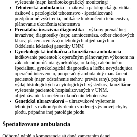
vyšetrenia (napr. kardiotokografický monitoring)
Tehotenská ambulancia
– riziková a patologická gravidita:
rizikové a patologické tehotenstvo - špecializované
predpôrodné vyšetrenia, indikácie k ukončeniu tehotenstva,
plánovanie ukončenia tehotenstva
Prenatálna invazívna diagnostika
– výkony prenatálnej
invazívnej diagnostiky (napr. amniocentéza, odber choriových
klkov, placentacentéza) u tehotných objednaných od
Oddelenia lekárskej genetiky UNM
Gynekologická indikačná a konziliárna
ambulancia
–
indikovanie pacientok k operačným plánovaným výkonom na
základe odporúčania gynekológa, onkológa alebo iného
špecialistu, gynekologická diagnostika a liečba nevyžadujúca
operačnú intervenciu, pooperačný ambulantný manažment
pacientok (napr. odstránenie stehov, preväz rany), popis a
výdaj histologických a cytologických výsledkov, konziliárne
vyšetrenia pacientok hospitalizovaných v UNM,
objednávanie k umelému ukončeniu tehotenstva
Genetická ultrazvuková
– ultrazvukové vyšetrenie
tehotných s rizikom/potvrdením vrodenej vývinovej chyby
plodu, prípadne inej patológie plodu
Špecializované ambulancia
Odborná náplň a kompetencie sú dané zameraním danej