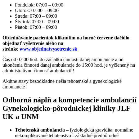
Pondelok:
07:00
–
09:00
Utorok:
07:00
–
09:00
Streda:
07:00
–
09:00
Štvrtok:
07:00
–
09:00
Piatok:
07:00
–
09:00
Objednávanie pacientok kliknutím na horné červené tlačidlo
objednať vyšetrenie alebo na
stránke
www.objednatvysetrenie.sk
Čas od 07:00 hod. do začiatku činnosti danej ambulancie a od
ukončenia činnosti danej ambulancie do 15:0
0 hod. je vyčlenený na
administratívnu činnosť ambulancií !
Akútne stavy bezodkladne riešia tehotenské a gynekologické
ambulancie !
Odborná náplň a kompetencie ambulancií
Gynekologicko-pôrodníckej kliniky JLF
UK a UNM
Tehotenská ambulancia
– fyziologická gravidita: normálne
nekomplikované tehotenstvo - základné predpôrodné