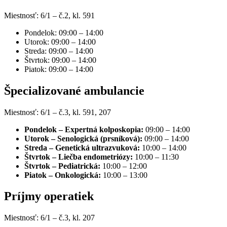
Miestnosť: 6/1 – č.2, kl. 591
Pondelok:
09:00
–
14:00
Utorok:
09:00
–
14:00
Streda:
09:00
–
14:00
Štvrtok:
09:00
–
14:00
Piatok:
09:00
–
14:00
Špecializované ambulancie
Miestnosť: 6/1 – č.3, kl. 591, 207
Pondelok – Expertná kolposkopia:
09:00
–
14:00
Utorok – Senologická (prsníková):
09:00
–
14:00
Streda – Genetická ultrazvuková:
10:00
–
14:00
Štvrtok – Liečba endometriózy:
10:00
–
11:30
Štvrtok – Pediatrická:
10:00
–
12:00
Piatok – Onkologická:
10:00
–
13:00
Príjmy operatiek
Miestnosť: 6/1 – č.3, kl. 207