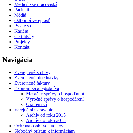
Medicínske pracoviská
Pacienti
Médiá
Odborná verejnosť
Pýtate sa
Kariéra
Certifikáty
Projekty
Kontakt
Navigácia
Zverejnené zmluvy
Zverejnené objednávky
Zverejnené faktúry
Ekonomika a legislatíva
Mesačné správy o hospodárení
Výročné správy o hospodárení
Graf emisií
Verejné obstarávanie
Archív od roku 2015
Archív do roku 2015
Ochrana osobných údajov
Slobodný prístup k informáciám