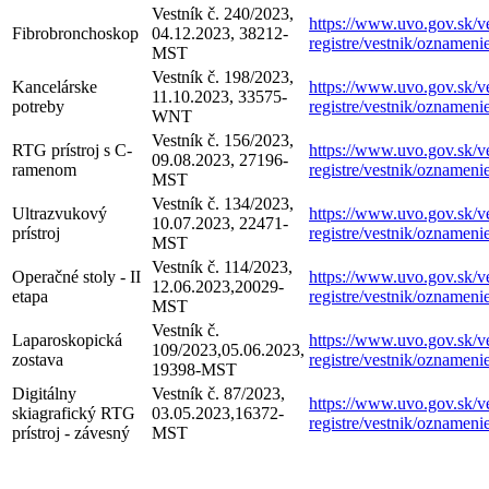
Vestník č. 240/2023,
https://www.uvo.gov.sk/ve
Fibrobronchoskop
04.12.2023, 38212-
registre/vestnik/oznameni
MST
Vestník č. 198/2023,
Kancelárske
https://www.uvo.gov.sk/ve
11.10.2023, 33575-
potreby
registre/vestnik/oznameni
WNT
Vestník č. 156/2023,
RTG prístroj s C-
https://www.uvo.gov.sk/ve
09.08.2023, 27196-
ramenom
registre/vestnik/oznameni
MST
Vestník č. 134/2023,
Ultrazvukový
https://www.uvo.gov.sk/ve
10.07.2023, 22471-
prístroj
registre/vestnik/oznameni
MST
Vestník č. 114/2023,
Operačné stoly - II
https://www.uvo.gov.sk/ve
12.06.2023,20029-
etapa
registre/vestnik/oznameni
MST
Vestník č.
Laparoskopická
https://www.uvo.gov.sk/ve
109/2023,05.06.2023,
zostava
registre/vestnik/oznameni
19398-MST
Digitálny
Vestník č. 87/2023,
https://www.uvo.gov.sk/ve
skiagrafický RTG
03.05.2023,16372-
registre/vestnik/oznameni
prístroj - závesný
MST