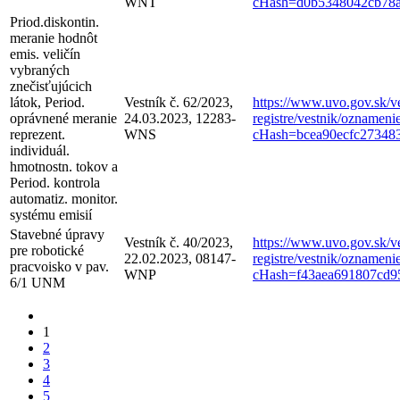
WNT
cHash=d0b5348042cb78a
Priod.diskontin.
meranie hodnôt
emis. veličín
vybraných
znečisťujúcich
látok, Period.
Vestník č. 62/2023,
https://www.uvo.gov.sk/ve
oprávnené meranie
24.03.2023, 12283-
registre/vestnik/oznameni
reprezent.
WNS
cHash=bcea90ecfc27348
individuál.
hmotnostn. tokov a
Period. kontrola
automatiz. monitor.
systému emisií
Stavebné úpravy
Vestník č. 40/2023,
https://www.uvo.gov.sk/ve
pre robotické
22.02.2023, 08147-
registre/vestnik/oznameni
pracvoisko v pav.
WNP
cHash=f43aea691807cd9
6/1 UNM
1
2
3
4
5