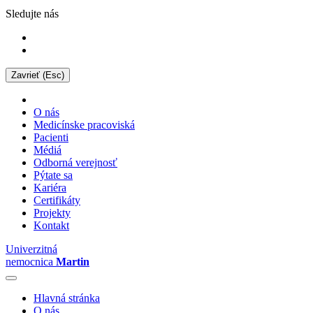
Sledujte nás
Zavrieť (Esc)
O nás
Medicínske pracoviská
Pacienti
Médiá
Odborná verejnosť
Pýtate sa
Kariéra
Certifikáty
Projekty
Kontakt
Univerzitná
nemocnica
Martin
Hlavná stránka
O nás