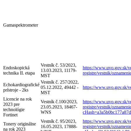
Gamaspektrometer
Vestník č. 53/2023,
Endoskopická
https://www.uvo.gov.sk/ve
13.03.2023, 11179-
technika II. etapa
registre/vestnik/oznameni
MST
Vestník č. 257/2022,
Echokardiografické
05.12.2022, 49442 -
https://www.uvo.gov.sk/v
prístroje - 2ks
MST
Licencie na rok
Vestník č.100/2023,
https://www.uvo.gov.sk/ve
2023 pre
23.05.2023, 18467-
registre/vestnik/oznameni
technológie
WNS
cHash=a3a5b0bc177a87d
Fortinet
Vestník č. 95/2023,
https://www.uvo.gov.sk/ve
Tonery originálne
16.05.2023, 17888-
registre/vestnik/oznameni
na rok 2023