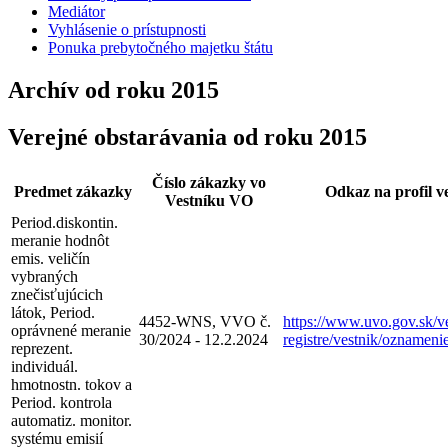
Mediátor
Vyhlásenie o prístupnosti
Ponuka prebytočného majetku štátu
Archív od roku 2015
Verejné obstarávania od roku 2015
Číslo zákazky vo
Predmet zákazky
Odkaz na profil v
Vestníku VO
Period.diskontin.
meranie hodnôt
emis. veličín
vybraných
znečisťujúcich
látok, Period.
4452-WNS, VVO č.
https://www.uvo.gov.sk/ve
oprávnené meranie
30/2024 - 12.2.2024
registre/vestnik/oznameni
reprezent.
individuál.
hmotnostn. tokov a
Period. kontrola
automatiz. monitor.
systému emisií