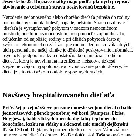
Jesenského 25. Dojčiace matky majú podľa platných prepisov
ubytovanie a celodennú stravu poskytovanú bezplatne.
Narodenie nedonoseného alebo chorého dieťaťa prináša do rodiny
pochopiteľný smútok, bolesť, napätie, neistotu. Strach o zdravie
dieťaťa je vystupňovaný pobytom v cudzom nemocničnom
prostredí, pocitom bezmocnosti priamo pomôcť svojmu dieťaťu,
odlúčením od najbližšej rodiny a pri dlhších pobytoch často aj
zvýšenou ekonomickou záťažou pre rodinu. Jednou zo základných
úloh personálu na našej klinike je dôsledné poskytovanie informácií,
psychická podpora matky a dostatočná komunikácia s rodičmi
dieťaťa, ktorá je nevyhnutná na zníženie neistoty a úzkosti,
zlepšenie vzájomnej spolupráce a vybudovanie pocitu dôvery, že
dieťa je v tomto ťažkom období v správnych rukách.
Návštevy hospitalizovaného dieťaťa
Pri Vašej prvej návšteve prosíme doneste svojmu dieťaťu balík
jednorázových plienok potrebnej veľkosti (Pampers, Fixies,
Huggies...), balík vlhkých utierok, digitálny teplomer do
konečníka, kefku na vlásky a sklenenú (nie umelú) dojčenskú
fľašu 120 ml.
Digitálny teplomer a kefku na vlásky Vám vrátime
pri prepustení dieťaťa domov. Keďže dojčenská fľaša sa opakovane