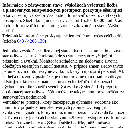
Informácie o zdravotnom stave, výsledkoch vyšetrení, liečbe
a plánovaných terapeutických postupoch poskytuje ošetrujúci
lekár.
Ošetrujúca sestra Vás bude informovať o ošetrovateľských
postupoch. Službukonajúci lekár v čase od 15.30 –07.00 hod. Vás
bude informovať len pri akútnej zmene zdravotného stavu Vášho
dieťaťa.
Telefonické informácie poskytujeme len rodičom, počas celého dňa
(telefón
043 / 4203 130
)
Jednotka vysokošpecializovanej starostlivosti a Jednotka intenzívnej
starostlivosti sú rušné miesta, kde sa stretnete s nezvyčajnými
prístrojmi a zvukmi. Monitor je zariadenie na sledovanie životne
dôležitých telesných funkcií dieťaťa. V prípade zmien sledovaných
parametrov monitor reaguje zvukom, ktorým upozorní personál. Ak
je dieťa uložené v postieľke, je monitorované mimoriadne citlivým
prístrojom, ktorý cez matrac sníma dych dieťaťa. Pri zmenách
dýchania monitor spúšťa svetelný a zvukový signál. Pri prepustení
do domácej starostlivosti Vám môžeme takýto monitor zapožičať za
stanovených podmienok.
Ventilátor je prístroj , ktorý zabezpečuje dýchanie. Podobne ako
monitor v prípade zmien sledovaných parametrov reaguje
zvukovým signálom, ktorým upozorňuje personál. Vaše dieťa môže
mať zavedený jeden alebo viac vnútrožilových vstupov, cez ktoré sa
podávajú rôzne lieky a výživa. Ďalšie hadičky môžu odsávať
tekutinu alebo vzduch z rôznych dutín tela, iné merajú teplotu, pulz,