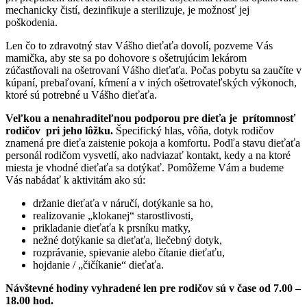
mechanicky čistí, dezinfikuje a sterilizuje, je možnosť jej
poškodenia.
Len čo to zdravotný stav Vášho dieťaťa dovolí, pozveme Vás
mamička, aby ste sa po dohovore s ošetrujúcim lekárom
zúčastňovali na ošetrovaní Vášho dieťaťa. Počas pobytu sa zaučíte v
kúpaní, prebaľovaní, kŕmení a v iných ošetrovateľských výkonoch,
ktoré sú potrebné u Vášho dieťaťa.
Veľkou a nenahraditeľnou podporou pre dieťa je prítomnosť
rodičov pri jeho lôžku.
Špecifický hlas, vôňa, dotyk rodičov
znamená pre dieťa zaistenie pokoja a komfortu. Podľa stavu dieťaťa
personál rodičom vysvetlí, ako nadviazať kontakt, kedy a na ktoré
miesta je vhodné dieťaťa sa dotýkať. Pomôžeme Vám a budeme
Vás nabádať k aktivitám ako sú:
držanie dieťaťa v náručí, dotýkanie sa ho,
realizovanie „klokanej“ starostlivosti,
prikladanie dieťaťa k prsníku matky,
nežné dotýkanie sa dieťaťa, liečebný dotyk,
rozprávanie, spievanie alebo čítanie dieťaťu,
hojdanie / „čičíkanie“ dieťaťa.
Návštevné hodiny vyhradené len pre rodičov sú v čase od 7.00 –
18.00 hod.