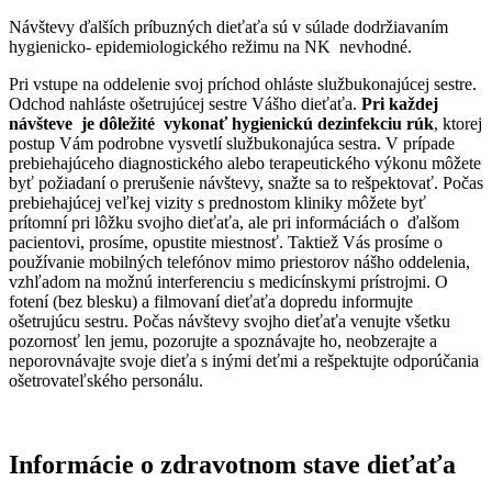
Návštevy ďalších príbuzných dieťaťa sú v súlade dodržiavaním
hygienicko- epidemiologického režimu na NK nevhodné.
Pri vstupe na oddelenie svoj príchod ohláste službukonajúcej sestre.
Odchod nahláste ošetrujúcej sestre Vášho dieťaťa.
Pri každej
návšteve je dôležité vykonať hygienickú dezinfekciu rúk
, ktorej
postup Vám podrobne vysvetlí službukonajúca sestra. V prípade
prebiehajúceho diagnostického alebo terapeutického výkonu môžete
byť požiadaní o prerušenie návštevy, snažte sa to rešpektovať. Počas
prebiehajúcej veľkej vizity s prednostom kliniky môžete byť
prítomní pri lôžku svojho dieťaťa, ale pri informáciách o ďalšom
pacientovi, prosíme, opustite miestnosť. Taktiež Vás prosíme o
používanie mobilných telefónov mimo priestorov nášho oddelenia,
vzhľadom na možnú interferenciu s medicínskymi prístrojmi. O
fotení (bez blesku) a filmovaní dieťaťa dopredu informujte
ošetrujúcu sestru. Počas návštevy svojho dieťaťa venujte všetku
pozornosť len jemu, pozorujte a spoznávajte ho, neobzerajte a
neporovnávajte svoje dieťa s inými deťmi a rešpektujte odporúčania
ošetrovateľského personálu.
Informácie o zdravotnom stave dieťaťa