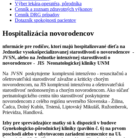
Výber lekára-operatéra, pôrodníka
Cenník a zoznam zdravotných výkonov
Cenník DRG prípadov
Dotazník spokojnosti pacientov
Hospitalizácia novorodencov
nformácie pre rodičov, ktorí majú hospitalizované dieťa na
Jednotke vysokošpecializovanej starostlivosti o novorodencov -
JVSN,
alebo na Jednotke intenzívnej starostlivosti o
novorodencov - JIS
Neonatologickej kliniky UNM
Na JVSN poskytujeme komplexnú intenzívno - resuscitačnú a
ošetrovateľskú starostlivosť závažne a kriticky chorým
novorodencom, na JIS komplexnú intenzívnu a ošetrovateľskú
starostlivosť nedonoseným a chorým novorodencom. Ako súčasť
perinatologického centra túto starostlivosť poskytujeme
novorodencom z celého regiónu severného Slovenska - Žilina,
Čadca, Dolný Kubín, Trstená, Liptovský Mikuláš, Ružomberok,
Prievidza, Handlová.
Izby pre sprevádzajúce matky sú k dispozícii v budove
Gynekologicko-pôrodníckej kliniky (pavilón č. 6) na prvom
poschodí alebo v ubytovacom zariadení nemocnice na Ul.