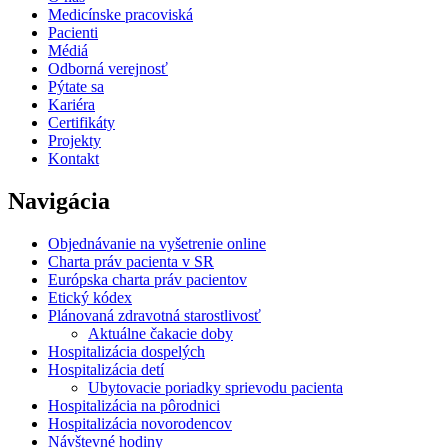
Medicínske pracoviská
Pacienti
Médiá
Odborná verejnosť
Pýtate sa
Kariéra
Certifikáty
Projekty
Kontakt
Navigácia
Objednávanie na vyšetrenie online
Charta práv pacienta v SR
Európska charta práv pacientov
Etický kódex
Plánovaná zdravotná starostlivosť
Aktuálne čakacie doby
Hospitalizácia dospelých
Hospitalizácia detí
Ubytovacie poriadky sprievodu pacienta
Hospitalizácia na pôrodnici
Hospitalizácia novorodencov
Návštevné hodiny