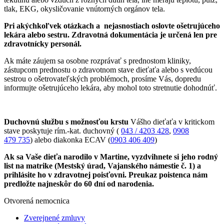
tlak, EKG, okysličovanie vnútorných orgánov tela.
Pri akýchkoľvek otázkach a nejasnostiach oslovte ošetrujúceho
lekára alebo sestru. Zdravotná dokumentácia je určená len pre
zdravotnícky personál.
Ak máte záujem sa osobne rozprávať s prednostom kliniky,
zástupcom prednostu o zdravotnom stave dieťaťa alebo s vedúcou
sestrou o ošetrovateľských problémoch, prosíme Vás, dopredu
informujte ošetrujúceho lekára, aby mohol toto stretnutie dohodnúť.
Duchovnú službu s možnosťou krstu
Vášho dieťaťa v kritickom
stave poskytuje rím.-kat. duchovný (
043 / 4203 428
,
0908
479 735
) alebo diakonka ECAV (
0903 406 409
)
Ak sa Vaše dieťa narodilo v Martine, vyzdvihnete si jeho rodný
list na matrike (Mestský úrad, Vajanského námestie č. 1) a
prihlásite ho v zdravotnej poisťovni. Preukaz poistenca nám
predložte najneskôr do 60 dní od narodenia.
Otvorená nemocnica
Zverejnené zmluvy