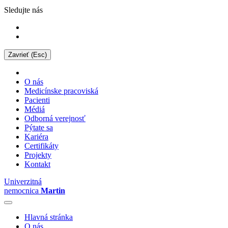
Sledujte nás
Zavrieť (Esc)
O nás
Medicínske pracoviská
Pacienti
Médiá
Odborná verejnosť
Pýtate sa
Kariéra
Certifikáty
Projekty
Kontakt
Univerzitná
nemocnica
Martin
Hlavná stránka
O nás