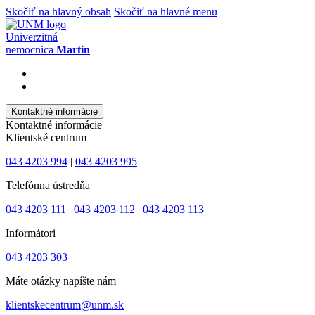
Skočiť na hlavný obsah
Skočiť na hlavné menu
Univerzitná
nemocnica
Martin
Kontaktné informácie
Kontaktné informácie
Klientské centrum
043 4203 994
|
043 4203 995
Telefónna ústredňa
043 4203 111
|
043 4203 112
|
043 4203 113
Informátori
043 4203 303
Máte otázky napíšte nám
klientskecentrum@unm.sk