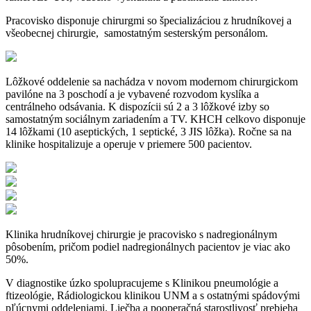
Pracovisko disponuje chirurgmi so špecializáciou z hrudníkovej a
všeobecnej chirurgie, samostatným sesterským personálom.
Lôžkové oddelenie sa nachádza v novom modernom chirurgickom
pavilóne na 3 poschodí a je vybavené rozvodom kyslíka a
centrálneho odsávania. K dispozícii sú 2 a 3 lôžkové izby so
samostatným sociálnym zariadením a TV. KHCH celkovo disponuje
14 lôžkami (10 aseptických, 1 septické, 3 JIS lôžka). Ročne sa na
klinike hospitalizuje a operuje v priemere 500 pacientov.
Klinika hrudníkovej chirurgie je pracovisko s nadregionálnym
pôsobením, pričom podiel nadregionálnych pacientov je viac ako
50%.
V diagnostike úzko spolupracujeme s Klinikou pneumológie a
ftizeológie, Rádiologickou klinikou UNM a s ostatnými spádovými
pľúcnymi oddeleniami. Liečba a pooperačná starostlivosť prebieha