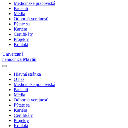
Medicínske pracoviská
Pacienti
Médiá
Odborná verejnosť
Pýtate sa
Kariéra
Certifikáty
Projekty
Kontakt
Univerzitná
nemocnica
Martin
Hlavná stránka
O nás
Medicínske pracoviská
Pacienti
Médiá
Odborná verejnosť
Pýtate sa
Kariéra
Certifikáty
Projekty
Kontakt