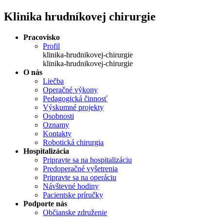
Klinika hrudníkovej chirurgie
Pracovisko
Profil
klinika-hrudnikovej-chirurgie
klinika-hrudnikovej-chirurgie
O nás
Liečba
Operačné výkony
Pedagogická činnosť
Výskumné projekty
Osobnosti
Oznamy
Kontakty
Robotická chirurgia
Hospitalizácia
Pripravte sa na hospitalizáciu
Predoperačné vyšetrenia
Pripravte sa na operáciu
Návštevné hodiny
Pacientske príručky
Podporte nás
Občianske združenie