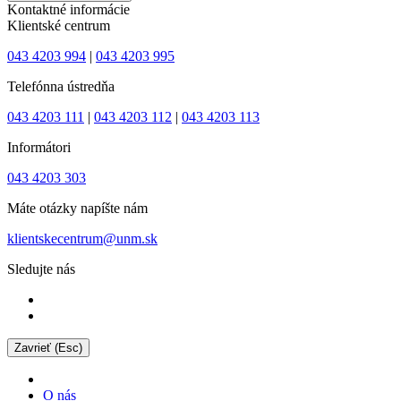
Kontaktné informácie
Klientské centrum
043 4203 994
|
043 4203 995
Telefónna ústredňa
043 4203 111
|
043 4203 112
|
043 4203 113
Informátori
043 4203 303
Máte otázky napíšte nám
klientskecentrum@unm.sk
Sledujte nás
Zavrieť (Esc)
O nás