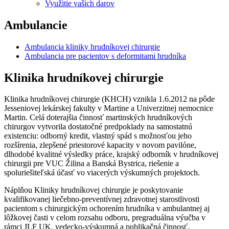
Využitie vašich darov
Ambulancie
Ambulancia kliniky hrudníkovej chirurgie
Ambulancia pre pacientov s deformitami hrudníka
Klinika hrudníkovej chirurgie
Klinika hrudníkovej chirurgie (KHCH) vznikla 1.6.2012 na pôde
Jesseniovej lekárskej fakulty v Martine a Univerzitnej nemocnice
Martin. Celá doterajšia činnosť martinských hrudníkových
chirurgov vytvorila dostatočné predpoklady na samostatnú
existenciu: odborný kredit, vlastný spád s možnosťou jeho
rozšírenia, zlepšené priestorové kapacity v novom pavilóne,
dlhodobé kvalitné výsledky práce, krajský odborník v hrudníkovej
chirurgii pre VUC Žilina a Banská Bystrica, riešenie a
spoluriešiteľská účasť vo viacerých výskumných projektoch.
Náplňou Kliniky hrudníkovej chirurgie je poskytovanie
kvalifikovanej liečebno-preventívnej zdravotnej starostlivosti
pacientom s chirurgickým ochorením hrudníka v ambulantnej aj
lôžkovej časti v celom rozsahu odboru, pregraduálna výučba v
rámci JLF UK, vedecko-výskumná a publikačná činnosť.