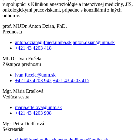
v spolupráci s Klinikou anesteziológie a intenzívnej medicíny, JIS,
onkologickými pracoviskami, prípadne s konziliármi z iných
odborov.
prof. MUDr. Anton Dzian, PhD.
Prednosta
anton.dzian@jfmed.uniba.sk
anton.dzian@unm.sk
+421 43 4203 418
MUDr. Ivan Fučela
Zástupca prednostu
ivan.fucela@unm.sk
+421 43 4203 942
+421 43 4203 415
Mgr. Mária Erteľová
Vedúca sestra
maria.ertelova@unm.sk
+421 43 4203 908
Mgr. Petra Dudíková
Sekretariát
chir@jfmed.uniba.sk
petra.dudikova@uniba.sk