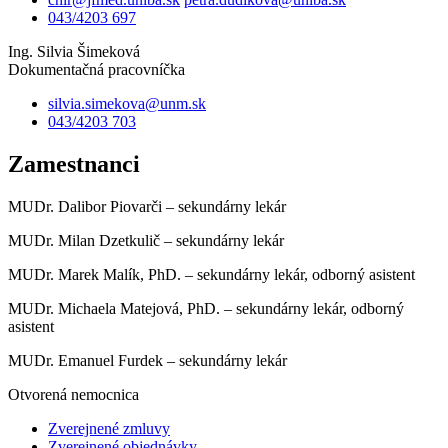
043/4203 697
Ing. Silvia Šimeková
Dokumentačná pracovníčka
silvia.simekova@unm.sk
043/4203 703
Zamestnanci
MUDr. Dalibor Piovarči – sekundárny lekár
MUDr. Milan Dzetkulič – sekundárny lekár
MUDr. Marek Malík, PhD. – sekundárny lekár, odborný asistent
MUDr. Michaela Matejová, PhD. – sekundárny lekár, odborný
asistent
MUDr. Emanuel Furdek – sekundárny lekár
Otvorená nemocnica
Zverejnené zmluvy
Zverejnené objednávky