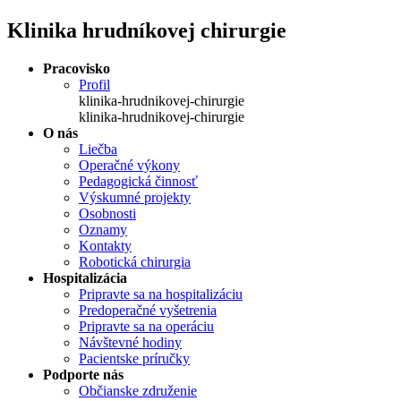
Klinika hrudníkovej chirurgie
Pracovisko
Profil
klinika-hrudnikovej-chirurgie
klinika-hrudnikovej-chirurgie
O nás
Liečba
Operačné výkony
Pedagogická činnosť
Výskumné projekty
Osobnosti
Oznamy
Kontakty
Robotická chirurgia
Hospitalizácia
Pripravte sa na hospitalizáciu
Predoperačné vyšetrenia
Pripravte sa na operáciu
Návštevné hodiny
Pacientske príručky
Podporte nás
Občianske združenie