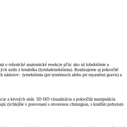
mä o robotické anatomické resekcie pľúc ako sú lobektómie a
ých uzlín z hrudníka (lymfadenektómia). Realizujeme aj pokročilé
ych nádorov: tymektómia (pri tymómoch alebo pri myasténii gravis) a
kcie a krvných strát. 3D HD vizualizácia a pokročilá manipulácia
vujú rýchlejšie v porovnaní s otvorenou chirurgiou, s kratším pobytom