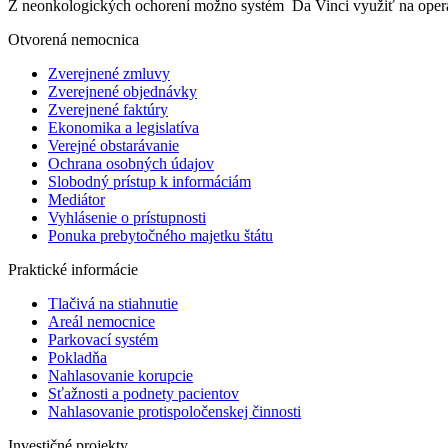
Z neonkologických ochorení možno systém Da Vinci využiť na operáci
Otvorená nemocnica
Zverejnené zmluvy
Zverejnené objednávky
Zverejnené faktúry
Ekonomika a legislatíva
Verejné obstarávanie
Ochrana osobných údajov
Slobodný prístup k informáciám
Mediátor
Vyhlásenie o prístupnosti
Ponuka prebytočného majetku štátu
Praktické informácie
Tlačivá na stiahnutie
Areál nemocnice
Parkovací systém
Pokladňa
Nahlasovanie korupcie
Sťažnosti a podnety pacientov
Nahlasovanie protispoločenskej činnosti
Investičné projekty