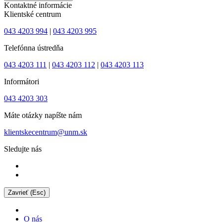
Kontaktné informácie
Klientské centrum
043 4203 994
|
043 4203 995
Telefónna ústredňa
043 4203 111
|
043 4203 112
|
043 4203 113
Informátori
043 4203 303
Máte otázky napíšte nám
klientskecentrum@unm.sk
Sledujte nás
Zavrieť (Esc)
O nás