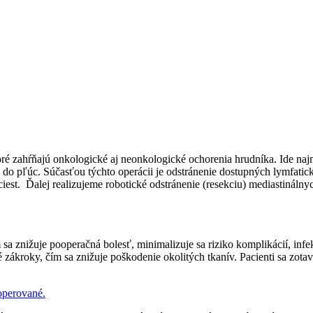
oré zahŕňajú onkologické aj neonkologické ochorenia hrudníka. Ide naj
o pľúc. Súčasťou týchto operácii je odstránenie dostupných lymfatick
ciest. Ďalej realizujeme robotické odstránenie (resekciu) mediastináln
a znižuje pooperačná bolesť, minimalizuje sa riziko komplikácií, infe
é zákroky, čím sa znižuje poškodenie okolitých tkanív. Pacienti sa zota
operované.