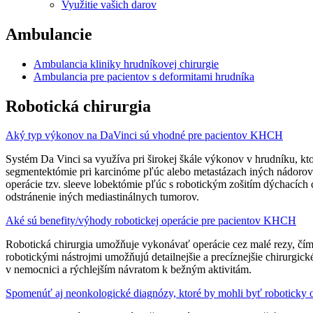
Využitie vašich darov
Ambulancie
Ambulancia kliniky hrudníkovej chirurgie
Ambulancia pre pacientov s deformitami hrudníka
Robotická chirurgia
Aký typ výkonov na DaVinci sú vhodné pre pacientov KHCH
Systém Da Vinci sa využíva pri širokej škále výkonov v hrudníku, kt
segmentektómie pri karcinóme pľúc alebo metastázach iných nádorov d
operácie tzv. sleeve lobektómie pľúc s robotickým zošitím dýchacích 
odstránenie iných mediastinálnych tumorov.
Aké sú benefity/výhody robotickej operácie pre pacientov KHCH
Robotická chirurgia umožňuje vykonávať operácie cez malé rezy, čím s
robotickými nástrojmi umožňujú detailnejšie a precíznejšie chirurgick
v nemocnici a rýchlejším návratom k bežným aktivitám.
Spomenúť aj neonkologické diagnózy, ktoré by mohli byť roboticky 