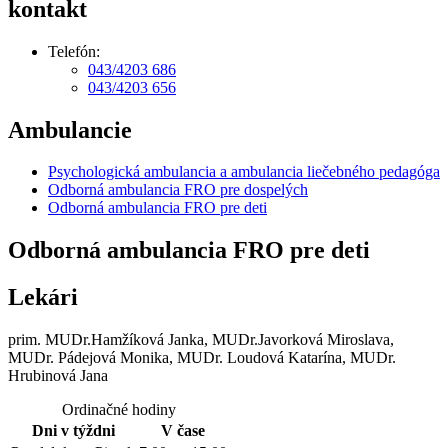
kontakt
Telefón:
043/4203 686
043/4203 656
Ambulancie
Psychologická ambulancia a ambulancia liečebného pedagóga
Odborná ambulancia FRO pre dospelých
Odborná ambulancia FRO pre deti
Odborná ambulancia FRO pre deti
Lekári
prim. MUDr.Hamžíková Janka, MUDr.Javorková Miroslava,
MUDr. Pádejová Monika, MUDr. Loudová Katarína, MUDr.
Hrubinová Jana
Ordinačné hodiny
Dni v týždni
V čase