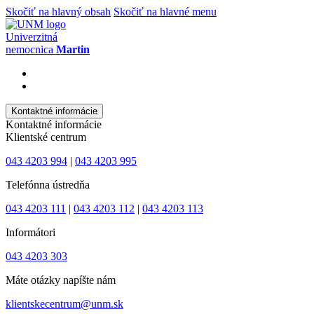
Skočiť na hlavný obsah
Skočiť na hlavné menu
Univerzitná
nemocnica
Martin
Kontaktné informácie
Kontaktné informácie
Klientské centrum
043 4203 994
|
043 4203 995
Telefónna ústredňa
043 4203 111
|
043 4203 112
|
043 4203 113
Informátori
043 4203 303
Máte otázky napíšte nám
klientskecentrum@unm.sk