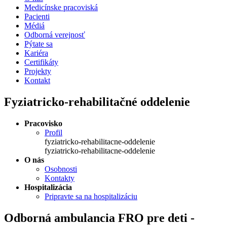
Medicínske pracoviská
Pacienti
Médiá
Odborná verejnosť
Pýtate sa
Kariéra
Certifikáty
Projekty
Kontakt
Fyziatricko-rehabilitačné oddelenie
Pracovisko
Profil
fyziatricko-rehabilitacne-oddelenie
fyziatricko-rehabilitacne-oddelenie
O nás
Osobnosti
Kontakty
Hospitalizácia
Pripravte sa na hospitalizáciu
Odborná ambulancia FRO pre deti -