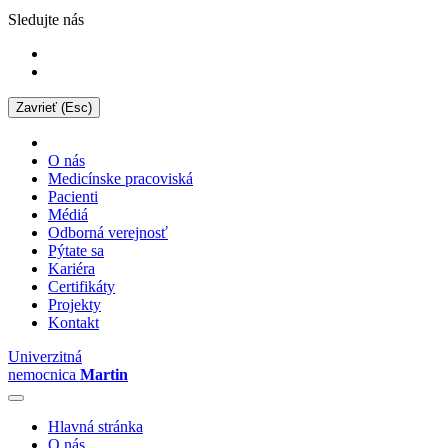
Sledujte nás
Zavrieť (Esc)
O nás
Medicínske pracoviská
Pacienti
Médiá
Odborná verejnosť
Pýtate sa
Kariéra
Certifikáty
Projekty
Kontakt
Univerzitná
nemocnica
Martin
Hlavná stránka
O nás