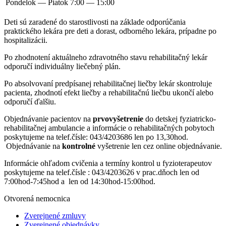
Pondelok — Piatok
7:00 — 15:00
Deti sú zaradené do starostlivosti na základe odporúčania
praktického lekára pre deti a dorast, odborného lekára, prípadne po
hospitalizácii.
Po zhodnotení aktuálneho zdravotného stavu rehabilitačný lekár
odporučí individuálny liečebný plán.
Po absolvovaní predpísanej rehabilitačnej liečby lekár skontroluje
pacienta, zhodnotí efekt liečby a rehabilitačnú liečbu ukončí alebo
odporučí ďalšiu.
Objednávanie pacientov na
prvovyšetrenie
do detskej fyziatricko-
rehabilitačnej ambulancie a informácie o rehabilitačných pobytoch
poskytujeme na telef.čísle: 043/4203686 len po 13,30hod.
Objednávanie na
kontrolné
vyšetrenie len cez online objednávanie.
Informácie ohľadom cvičenia a termíny kontrol u fyzioterapeutov
poskytujeme na telef.čísle : 043/4203626 v prac.dňoch len od
7:00hod-7:45hod a len od 14:30hod-15:00hod.
Otvorená nemocnica
Zverejnené zmluvy
Zverejnené objednávky