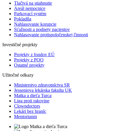
Tlačivá na stiahnutie
Areál nemocnice
Parkovací systém
Pokladňa
Nahlasovanie korupcie
Sťažnosti a podnety pacientov
Nahlasovanie protispoločenskej činnosti
Investičné projekty
Projekty z fondov EÚ
Projekty z POO
Ostatné projekty
Užitočné odkazy
Ministerstvo zdravotníctva SR
Jesseniova lekárska fakulta UK
Matka a dieťa Turca
Liga proti rakovine
Clowndoctors
Lekári bez hraníc
Mentoriunm