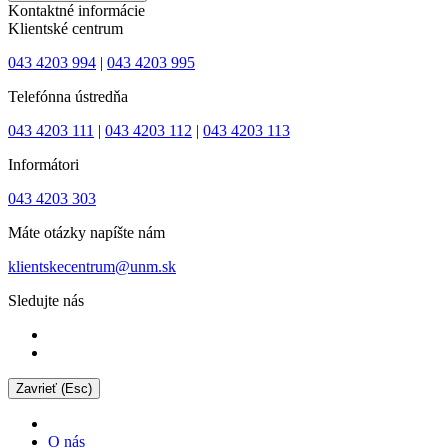
Kontaktné informácie
Klientské centrum
043 4203 994
|
043 4203 995
Telefónna ústredňa
043 4203 111
|
043 4203 112
|
043 4203 113
Informátori
043 4203 303
Máte otázky napíšte nám
klientskecentrum@unm.sk
Sledujte nás
Zavrieť (Esc)
O nás