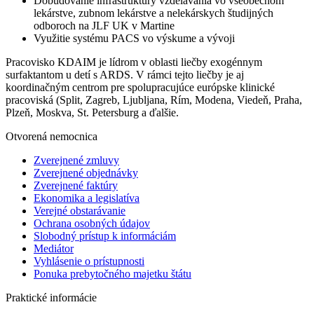
Dobudovanie infraštruktúry vzdelávania vo všeobecnom
lekárstve, zubnom lekárstve a nelekárskych študijných
odboroch na JLF UK v Martine
Využitie systému PACS vo výskume a vývoji
Pracovisko KDAIM je lídrom v oblasti liečby exogénnym
surfaktantom u detí s ARDS. V rámci tejto liečby je aj
koordinačným centrom pre spolupracujúce európske klinické
pracoviská (Split, Zagreb, Ljubljana, Rím, Modena, Viedeň, Praha,
Plzeň, Moskva, St. Petersburg a ďalšie.
Otvorená nemocnica
Zverejnené zmluvy
Zverejnené objednávky
Zverejnené faktúry
Ekonomika a legislatíva
Verejné obstarávanie
Ochrana osobných údajov
Slobodný prístup k informáciám
Mediátor
Vyhlásenie o prístupnosti
Ponuka prebytočného majetku štátu
Praktické informácie