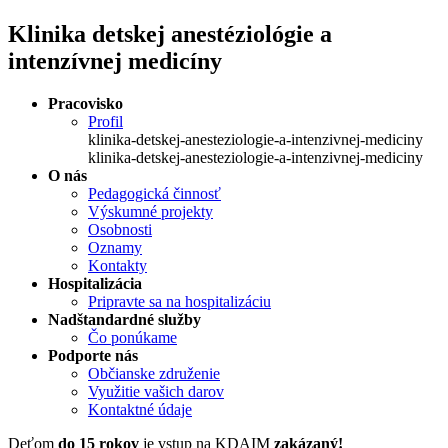
Klinika detskej anestéziológie a
intenzívnej medicíny
Pracovisko
Profil
klinika-detskej-anesteziologie-a-intenzivnej-mediciny
klinika-detskej-anesteziologie-a-intenzivnej-mediciny
O nás
Pedagogická činnosť
Výskumné projekty
Osobnosti
Oznamy
Kontakty
Hospitalizácia
Pripravte sa na hospitalizáciu
Nadštandardné služby
Čo ponúkame
Podporte nás
Občianske združenie
Využitie vašich darov
Kontaktné údaje
Deťom
do 15 rokov
je vstup na KDAIM
zakázaný!