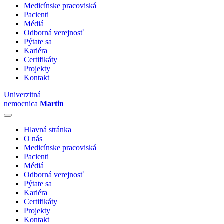
Medicínske pracoviská
Pacienti
Médiá
Odborná verejnosť
Pýtate sa
Kariéra
Certifikáty
Projekty
Kontakt
Univerzitná
nemocnica
Martin
Hlavná stránka
O nás
Medicínske pracoviská
Pacienti
Médiá
Odborná verejnosť
Pýtate sa
Kariéra
Certifikáty
Projekty
Kontakt