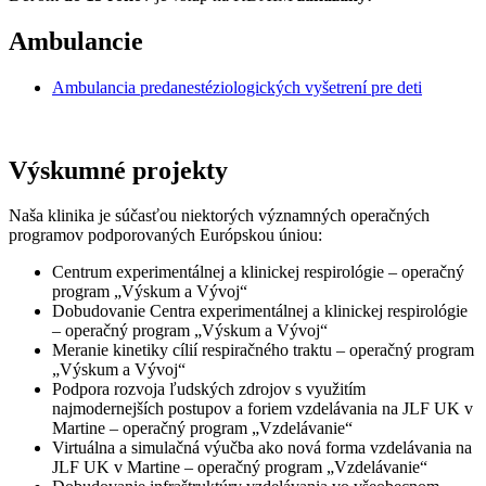
Ambulancie
Ambulancia predanestéziologických vyšetrení pre deti
Výskumné projekty
Naša klinika je súčasťou niektorých významných operačných
programov podporovaných Európskou úniou:
Centrum experimentálnej a klinickej respirológie – operačný
program „Výskum a Vývoj“
Dobudovanie Centra experimentálnej a klinickej respirológie
– operačný program „Výskum a Vývoj“
Meranie kinetiky cílií respiračného traktu – operačný program
„Výskum a Vývoj“
Podpora rozvoja ľudských zdrojov s využitím
najmodernejších postupov a foriem vzdelávania na JLF UK v
Martine – operačný program „Vzdelávanie“
Virtuálna a simulačná výučba ako nová forma vzdelávania na
JLF UK v Martine – operačný program „Vzdelávanie“