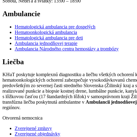
Sobota, Nedeľa a sviatky: 13:00 – 18:00
Ambulancie
Hematologická ambulancia pre dospelých
Hematoonkologická ambulancia
Hematologická ambulancia pre deti
Ambulancia jednodňovej terapie
Ambulancia Národného centra hemostázy a trombózy
Liečba
KHaT poskytuje komplexnú diagnostiku a liečbu všetkých ochorení k
hematoonkologických ochorení zabezpečuje vysokodávkovanú chemote
predovšetkým zo severnej časti stredného Slovenska (Žilinský kraj a 
realizované punkcie a biopsie kostnej drene, lumbálne punkcie, kan
s lôžkovou časťou (17 štandardných lôžok) v samosprávnom kraji Žili
transfúzna liečba poskytnutá ambulantne v
Ambulancii jednodňovej 
regiónov.
Otvorená nemocnica
Zverejnené zmluvy
Zverejnené objednávky