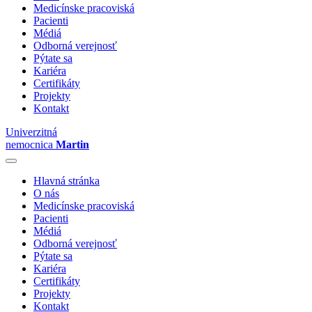
Medicínske pracoviská
Pacienti
Médiá
Odborná verejnosť
Pýtate sa
Kariéra
Certifikáty
Projekty
Kontakt
Univerzitná
nemocnica
Martin
Hlavná stránka
O nás
Medicínske pracoviská
Pacienti
Médiá
Odborná verejnosť
Pýtate sa
Kariéra
Certifikáty
Projekty
Kontakt