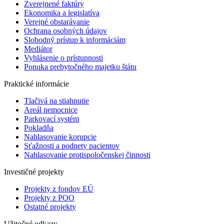
Zverejnené faktúry
Ekonomika a legislatíva
Verejné obstarávanie
Ochrana osobných údajov
Slobodný prístup k informáciám
Mediátor
Vyhlásenie o prístupnosti
Ponuka prebytočného majetku štátu
Praktické informácie
Tlačivá na stiahnutie
Areál nemocnice
Parkovací systém
Pokladňa
Nahlasovanie korupcie
Sťažnosti a podnety pacientov
Nahlasovanie protispoločenskej činnosti
Investičné projekty
Projekty z fondov EÚ
Projekty z POO
Ostatné projekty
Užitočné odkazy