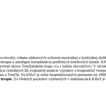
rvotvorby, vrátane nádorových ochorení myeloidnej a lymfoidnej zlož
rapiu a autológnu transplantáciu periférnych kmeňových buniek. KHaT
severné okresy Trenčianskeho kraja; cca 1 milión obyvateľov). V súvisl
ylácia centrálnych žíl, evakuačné punkcie výpotkov a terapeutické ve
na a Trenčín. Na KHaT je ročne hospitalizovaných priemerne asi 1000 p
terapie
. Zo všetkých pacientov vyšetrených v ambulanciách KHaT je