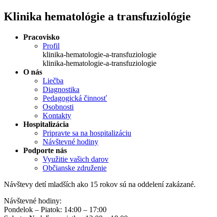
Klinika hematológie a transfuziológie
Pracovisko
Profil
klinika-hematologie-a-transfuziologie
klinika-hematologie-a-transfuziologie
O nás
Liečba
Diagnostika
Pedagogická činnosť
Osobnosti
Kontakty
Hospitalizácia
Pripravte sa na hospitalizáciu
Návštevné hodiny
Podporte nás
Využitie vašich darov
Občianske združenie
Návštevy detí mladších ako 15 rokov sú na oddelení zakázané.
Návštevné hodiny:
Pondelok – Piatok: 14:00 – 17:00