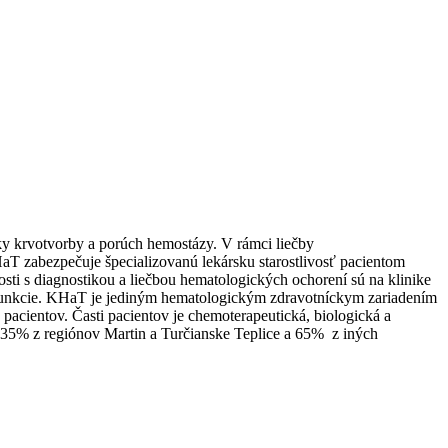
ky krvotvorby a porúch hemostázy. V rámci liečby
 zabezpečuje špecializovanú lekársku starostlivosť pacientom
osti s diagnostikou a liečbou hematologických ochorení sú na klinike
nepunkcie. KHaT je jediným hematologickým zdravotníckym zariadením
acientov. Časti pacientov je chemoterapeutická, biologická a
 35% z regiónov Martin a Turčianske Teplice a 65% z iných