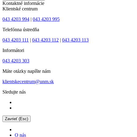
Kontaktné informácie
Klientské centrum
043 4203 994
|
043 4203 995
Telefónna ústredňa
043 4203 111
|
043 4203 112
|
043 4203 113
Informátori
043 4203 303
Máte otázky napíšte nám
klientskecentrum@unm.sk
Sledujte nás
Zavrieť (Esc)
O nás