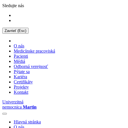
Sledujte nás
Zavrieť (Esc)
O nás
Medicínske pracoviská
Pacienti
Médiá
Odborná verejnosť
Pýtate sa
Kariéra
Certifikáty
Projekty
Kontakt
Univerzitná
nemocnica
Martin
Hlavná stránka
O nás