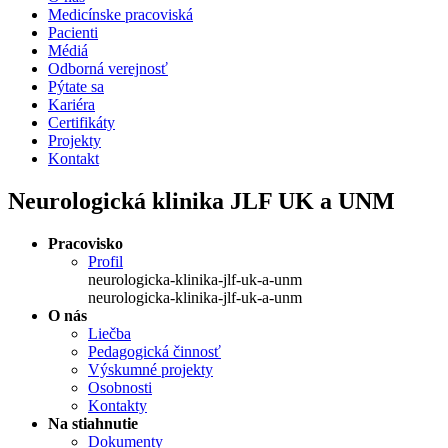
Medicínske pracoviská
Pacienti
Médiá
Odborná verejnosť
Pýtate sa
Kariéra
Certifikáty
Projekty
Kontakt
Neurologická klinika JLF UK a UNM
Pracovisko
Profil
neurologicka-klinika-jlf-uk-a-unm
neurologicka-klinika-jlf-uk-a-unm
O nás
Liečba
Pedagogická činnosť
Výskumné projekty
Osobnosti
Kontakty
Na stiahnutie
Dokumenty