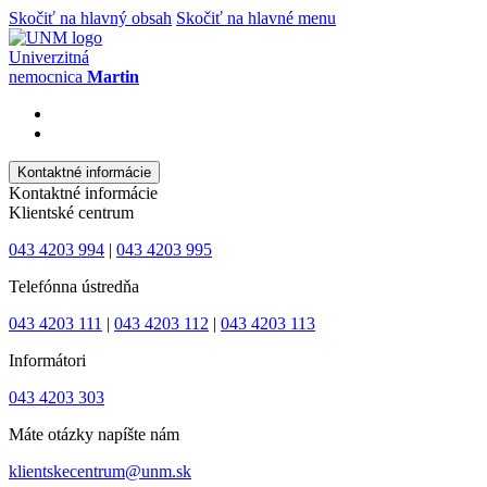
Skočiť na hlavný obsah
Skočiť na hlavné menu
Univerzitná
nemocnica
Martin
Kontaktné informácie
Kontaktné informácie
Klientské centrum
043 4203 994
|
043 4203 995
Telefónna ústredňa
043 4203 111
|
043 4203 112
|
043 4203 113
Informátori
043 4203 303
Máte otázky napíšte nám
klientskecentrum@unm.sk