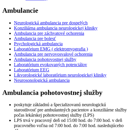
Ambulancie
Neurologická ambulancia pre dospelých
Konziliárna ambulancia neurologickej kliniky
Ambulancia pre záchvatové ochorenia
Ambulancia pre bolesť
Psychologická ambulancia
Laboratórium EMG ( elektromyografia )
Ambulancia pre nervovosvalové ochorenia
Ambulancia pohotovostnej služby
Laboratórium evokovaných potenciálov
Laboratórium EEG
Likvorologické laboratórium neurologickej kliniky
Neurosonologická ambulancia
Ambulancia pohotovostnej služby
poskytuje základnú a špecializovanú neurologickú
starostlivosť pre ambulantných pacientov a konziliárne služby
počas lekárskej pohotovostnej služby (LPS)
LPS trvá v pracovný deň od 15:00 hod. do 7:00 hod. v deň
pracovného voľna od 7:00 hod. do 7:00 hod. nasledujúceho